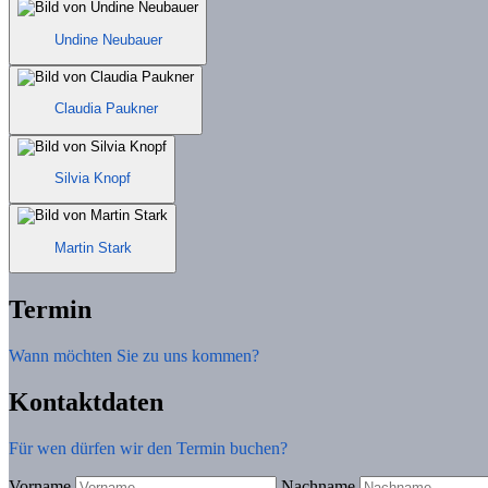
Undine Neubauer
Claudia Paukner
Silvia Knopf
Martin Stark
Termin
Wann möchten Sie zu uns kommen?
Kontaktdaten
Für wen dürfen wir den Termin buchen?
Vorname
Nachname